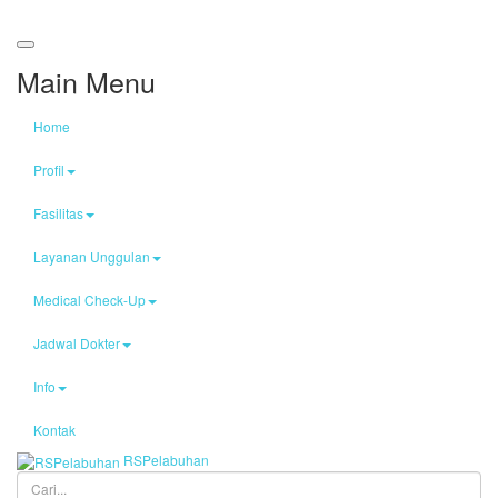
Main Menu
Home
Profil
Fasilitas
Layanan Unggulan
Medical Check-Up
Jadwal Dokter
Info
Kontak
RS
Pelabuhan
Cari...