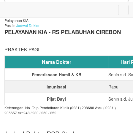
Pelayanan KIA
Post in
Jadwal Dokter
PELAYANAN KIA - RS PELABUHAN CIREBON
PRAKTEK PAGI
Nama Dokter
Hari 
Pemeriksaan Hamil & KB
Senin s.d. S
Imunisasi
Rabu
Pijat Bayi
Senin s.d. J
Keterangan: No. Telp Pendaftaran Klinik (0231) 208680 Atau ( 0231 )
205657 ext 248 / 230 / 250 / 252