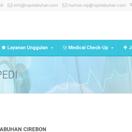
60
info@rspelabuhan.com
humas.rsp@rspelabuhan.com
Layanan Unggulan
Medical Check-Up
J
PEDI
LABUHAN CIREBON