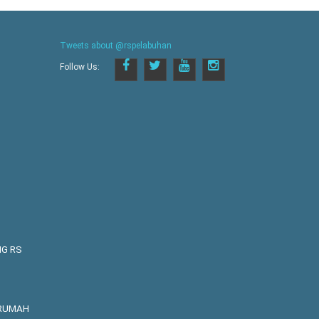
Tweets about @rspelabuhan
Follow Us:
NG RS
 RUMAH