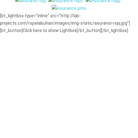
[bt_lightbox type="inline" src="http://lab-
projects.com/rspelabuhan/images/img-static/asuransi-rspj.jpg"]
[bt_button]Click here to show Lightbox[/bt_button][/bt_lightbox]