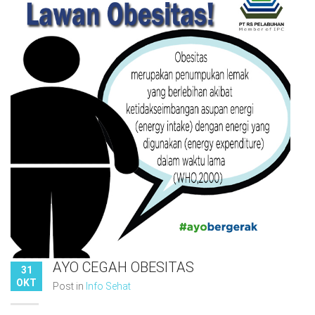
AYO CEGAH OBESITAS
31
OKT
Post in
Info Sehat