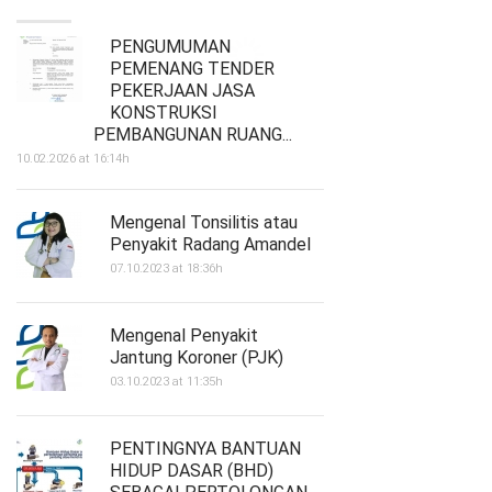
PENGUMUMAN
OCCUPAT
PEMENANG TENDER
AND IND
PEKERJAAN JASA
HYGIENE 
KONSTRUKSI
22.08.2022 at
PEMBANGUNAN RUANG...
10.02.2026 at 16:14h
Mengenal Tonsilitis atau
Penyakit Radang Amandel
07.10.2023 at 18:36h
Mengenal Penyakit
Jantung Koroner (PJK)
03.10.2023 at 11:35h
PENTINGNYA BANTUAN
HIDUP DASAR (BHD)